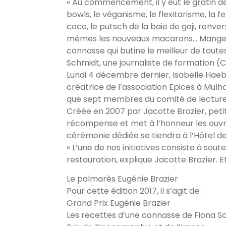
« Au commencement, il y eut le gratin de 
bowls, le véganisme, le flexitarisme, la 
coco, le putsch de la baie de goji, renver
mêmes les nouveaux macarons… Manger est 
connasse qui butine le meilleur de tout
Schmidt, une journaliste de formation (C
Lundi 4 décembre dernier, Isabelle Haeber
créatrice de l’association Epices à Mulh
que sept membres du comité de lecture de 
Créée en 2007 par Jacotte Brazier, petite-
récompense et met à l’honneur les ouvr
cérémonie dédiée se tiendra à l’Hôtel de 
« L’une de nos initiatives consiste à so
restauration, explique Jacotte Brazier. E
Le palmarès Eugénie Brazier
Pour cette édition 2017, il s’agit de :
Grand Prix Eugénie Brazier
Les recettes d’une connasse de Fiona S