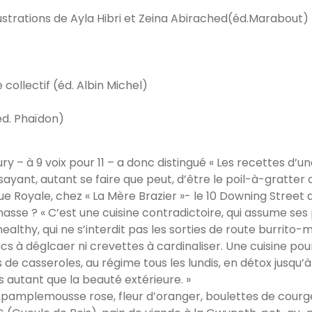
strations de Ayla Hibri et Zeina Abirached(éd.Marabout)
 collectif (éd. Albin Michel)
éd. Phaïdon)
y – à 9 voix pour 11 – a donc distingué « Les recettes d’u
ayant, autant se faire que peut, d’être le poil-à-gratter de
2 rue Royale, chez « La Mère Brazier »- le 10 Downing Street
onnasse ? « C’est une cuisine contradictoire, qui assume s
althy, qui ne s’interdit pas les sorties de route burrito-
sucs à déglcaer ni crevettes à cardinaliser. Une cuisine po
s de casseroles, au régime tous les lundis, en détox jusqu’à
 autant que la beauté extérieure. »
 pamplemousse rose, fleur d’oranger, boulettes de courge