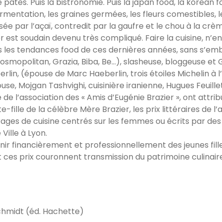
pâtes. Puis la bistronomie. Puis la japan food, la korean fo
fermentation, les graines germées, les fleurs comestibles, l
sée par l’açaï, contredit par la gaufre et le chou à la crè
soudain devenu très compliqué. Faire la cuisine, n’en par
es les tendances food de ces dernières années, sans s’emb
osmopolitan, Grazia, Biba, Be…), slasheuse, bloggeuse et G
lin, (épouse de Marc Haeberlin, trois étoiles Michelin à l’A
ouse, Mojgan Tashvighi, cuisinière iranienne, Hugues Feuil
l’association des « Amis d’Eugénie Brazier », ont attribué
fille de la célèbre Mère Brazier, les prix littéraires de l’
ages de cuisine centrés sur les femmes ou écrits par d
Ville à Lyon.
utenir financièrement et professionnellement des jeunes fi
t ces prix couronnent transmission du patrimoine culinaire
chmidt (éd. Hachette)