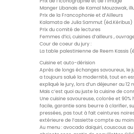
Prix de l’Iconographie et de l’Image
Manger Libanais de Kamal Mouzawak, illu
Prix de la Francophonie et d’Ailleurs
Kalamata de Julia Sammut (éd.Kéribus)
Prix du comité de lectures
Femmes d’ici, cuisines d’ailleurs , ouvrage
Cour de coeur du jury :
La table palestinienne de Reem Kassis (
Cuisine et auto-dérision
Après de longs échanges savoureux, le jur
a toujours salué la modernité, tout en ess
expliqué le jury, lors d’un déjeuner au 1
Mais c’est quoi au juste la cuisine de c
Une cuisine savoureuse, colorée et 90% he
facile, garantie sans beurre à clarifier, 
pressées, pas tout à fait ceintures noire
extérieure de l’assiette compte au moins
Au menu : avocado daïquiri, couscous au