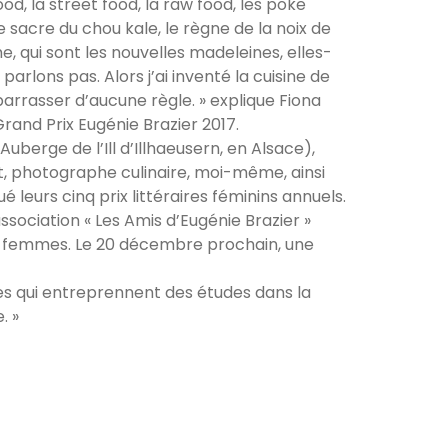
od, la street food, la raw food, les poke
e sacre du chou kale, le règne de la noix de
me, qui sont les nouvelles madeleines, elles-
lons pas. Alors j’ai inventé la cuisine de
arrasser d’aucune règle. » explique Fiona
rand Prix Eugénie Brazier 2017.
uberge de l’Ill d’Illhaeusern, en Alsace),
let, photographe culinaire, moi-même, ainsi
 leurs cinq prix littéraires féminins annuels.
association « Les Amis d’Eugénie Brazier »
es femmes. Le 20 décembre prochain, une
lles qui entreprennent des études dans la
. »