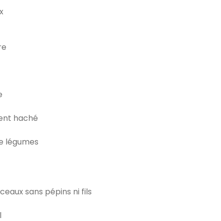
x
re
e
ment haché
de légumes
eaux sans pépins ni fils
l