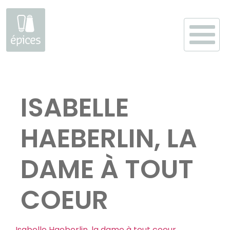
Aller
au
ISABELLE
contenu
HAEBERLIN, LA
DAME À TOUT
COEUR
Isabelle Haeberlin, la dame à tout coeur