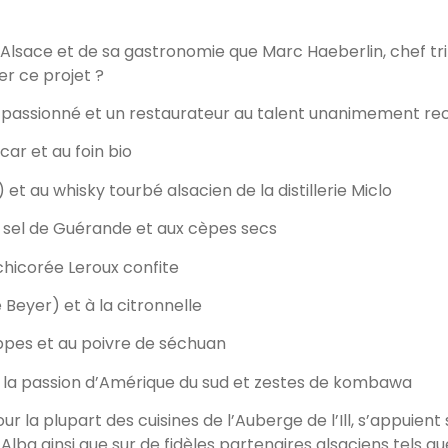
’Alsace et de sa gastronomie que Marc Haeberlin, chef tri
yer ce projet ?
er passionné et un restaurateur au talent unanimement re
ar et au foin bio
 au whisky tourbé alsacien de la distillerie Miclo
e sel de Guérande et aux cèpes secs
chicorée Leroux confite
 Beyer) et à la citronnelle
eppes et au poivre de séchuan
, à la passion d’Amérique du sud et zestes de kombawa
 la plupart des cuisines de l’Auberge de l’Ill, s’appuient
Alba ainsi que sur de fidèles partenaires alsaciens tels que 