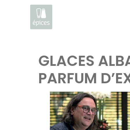
Aller
au
GLACES ALB
contenu
PARFUM D’E