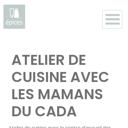
Aller
au
ATELIER DE
contenu
CUISINE AVEC
LES MAMANS
DU CADA
Atelier de cuisine avec le centre d’accueil des