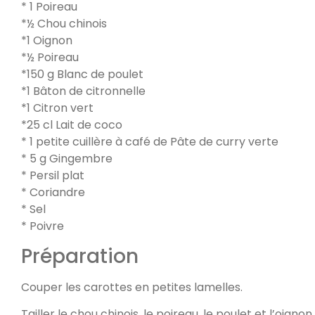
* 1 Poireau
*½ Chou chinois
*1 Oignon
*½ Poireau
*150 g Blanc de poulet
*1 Bâton de citronnelle
*1 Citron vert
*25 cl Lait de coco
* 1 petite cuillère à café de Pâte de curry verte
* 5 g Gingembre
* Persil plat
* Coriandre
* Sel
* Poivre
Préparation
Couper les carottes en petites lamelles.
Tailler le chou chinois, le poireau, le poulet et l’oignon